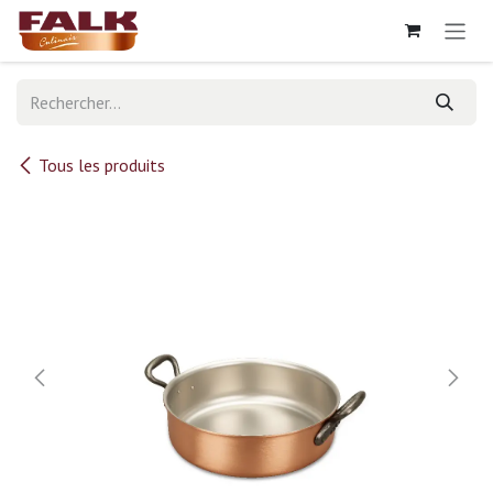
Se rendre au contenu
Tous les produits