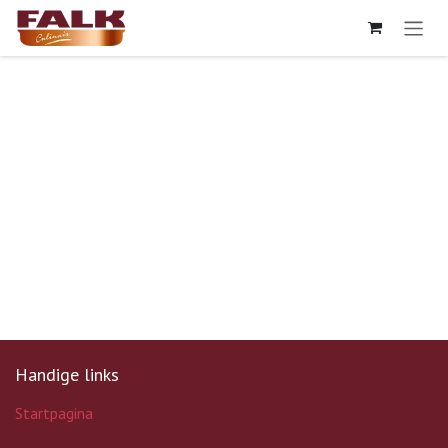
Overslaan naar inhoud
Handige links
Startpagina