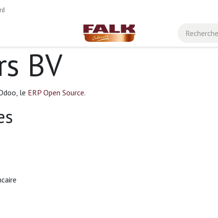
rd
rs BV
'Odoo, le
ERP Open Source
.
es
ncaire