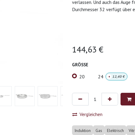
verlassen. Und auch das Auge f
Durchmesser 32 verfügt über e
144,63
€
GRÖSSE
20
24
+
12,40
€
Vergleichen
Induktion
Gas
Elektrisch
Vit