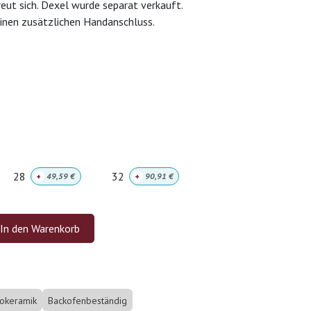
reut sich. Dexel wurde separat verkauft.
inen zusätzlichen Handanschluss.
28
32
+
49,59
€
+
90,91
€
In den Warenkorb
rokeramik
Backofenbeständig