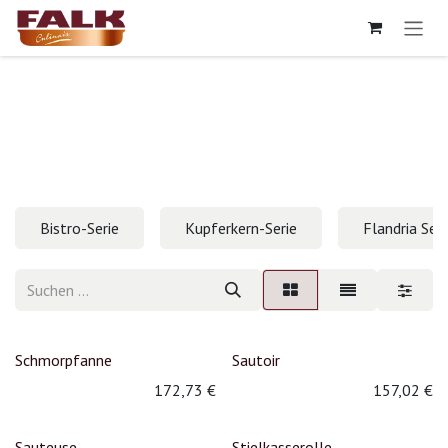
Zum Inhalt springen
Bistro-Serie
Kupferkern-Serie
Flandria Seri
Schmorpfanne
Sautoir
172,73
€
157,02
€
Sauteuse
Stielkasserolle