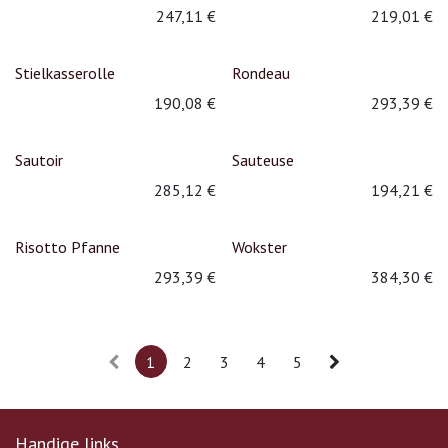
247,11
€
219,01
€
Stielkasserolle
Rondeau
190,08
€
293,39
€
Sautoir
Sauteuse
285,12
€
194,21
€
Risotto Pfanne
Wokster
293,39
€
384,30
€
1
2
3
4
5
Handige links