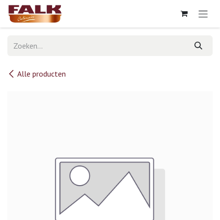
Overslaan naar inhoud
Alle producten