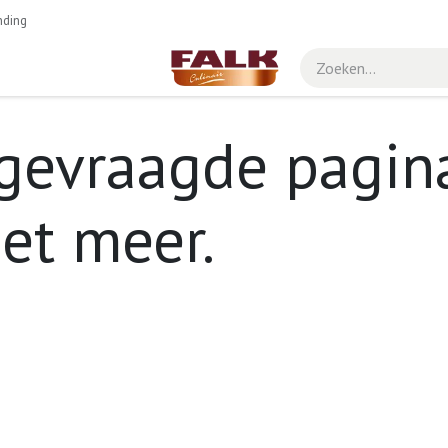
nding
gevraagde pagina
iet meer.