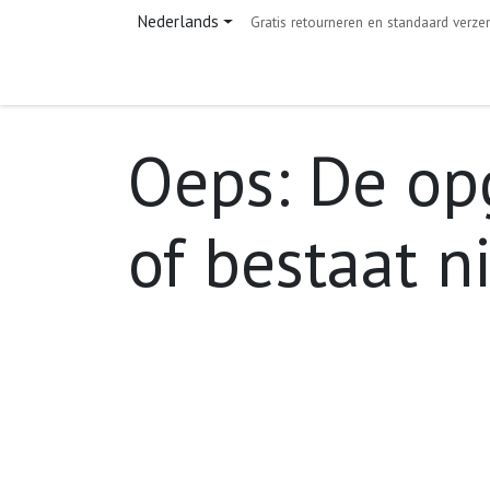
Overslaan naar inhoud
Nederlands
Gratis retourneren en standaard verze
Home
Shop
Contact
Oeps: De op
of bestaat n