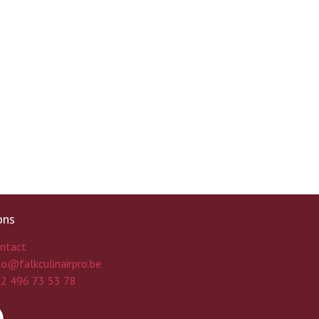
ons
ntact
fo@falkculinairpro.be
2 496 73 53 78