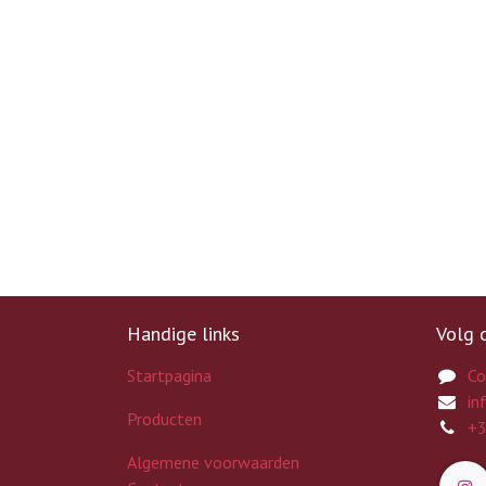
Handige links
Volg 
Startpagina
Co
in
Producten
+3
Algemene voorwaarden