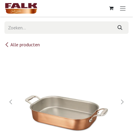
Overslaan naar inhoud
Alle producten