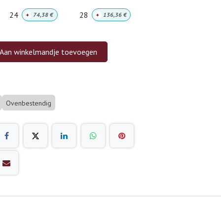
24
28
+
74,38
€
+
136,36
€
Aan winkelmandje toevoegen
Ovenbestendig