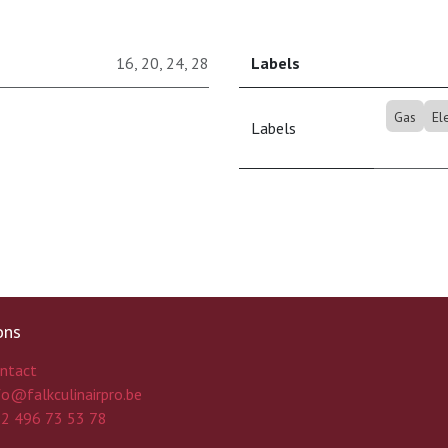
16
,
20
,
24
,
28
Labels
Gas
El
Labels
ons
ntact
fo@falkculinairpro.be
2 496 73 53 78