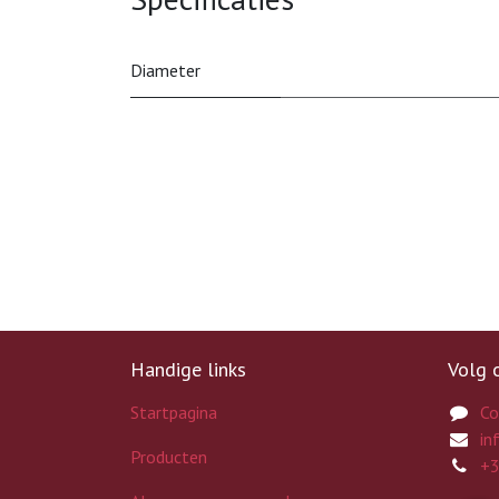
Diameter
Handige links
Volg 
Startpagina
Co
in
Producten
+3