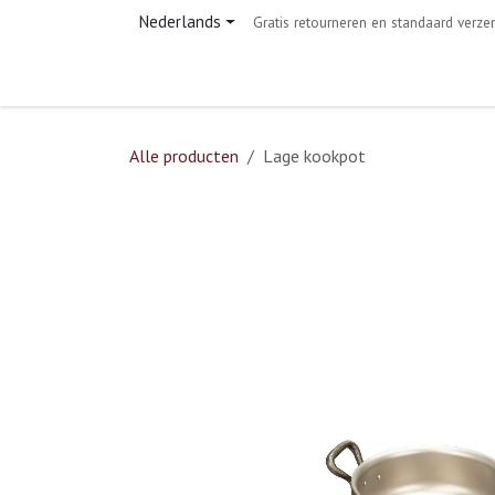
Overslaan naar inhoud
Nederlands
Gratis retourneren en standaard verze
Home
Shop
Contact
Alle producten
Lage kookpot